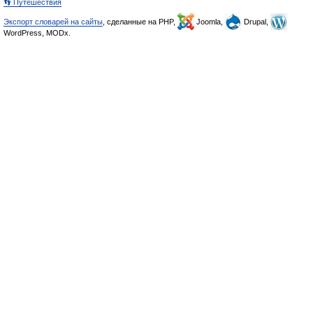
👣 Путешествия
Экспорт словарей на сайты
, сделанные на PHP,
Joomla,
Drupal,
WordPress, MODx.