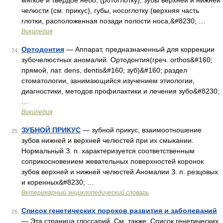
мягкое и твердое нёбо, (ротоглотку), зубы верхней и нижней
челюсти (см. прикус), губы, носоглотку (верхняя часть
глотки, расположенная позади полости носа,&#8230; …
Википедия
Ортодонтия
— Аппарат, предназначенный для коррекции
24
зубочелюстных аномалий. Ортодонтия(греч. orthos&#160;
прямой, лат. dens, dentis&#160; зуб)&#160; раздел
стоматологии, занимающийся изучением этиологии,
диагностики, методов профилактики и лечения зубо&#8230;
…
Википедия
ЗУБНОЙ ПРИКУС
— зубной прикус, взаимоотношение
25
зубов нижней и верхней челюстей при их смыкании.
Нормальный З. п. характеризуется соответственным
соприкосновением жевательных поверхностей коронок
зубов верхней и нижней челюстей.Аномалии З. п. резцовых
и коренных&#8230; …
Ветеринарный энциклопедический словарь
Список генетических пороков развития и заболеваний
26
— Эта страница глоссарий. См. также: Список генетических