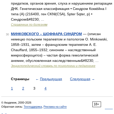
придатков, органов зрения, слуха и нарушением репарации
ДНК. Генетическая классификация • Синдром Коккёйна I
типа (А) (216400, ген CKNl(CSA), 5pter 5qter, p) •
Синдром&#8230; …
Справочник по болезням
МИНКОВСКОГО – ШОФФАРА СИНДРОМ
— (описан
30
немецко польским терапевтом и патологом О. Minkowski,
1858–1931, затем – французским терапевтом А. Е.
Chauffard, 1855–1932; синоним – наследственный
микросфероцитоз) – частая форма гемолитической
анемии, обусловленная наследственным&#8230; …
Энциклопедический словарь по психологии и педагогике
Страницы
←
Предыдущая
Следующая
→
1
2
3
4
© Академик, 2000-2026
18+
Обратная связь:
Техподдержка
,
Реклама на сайте