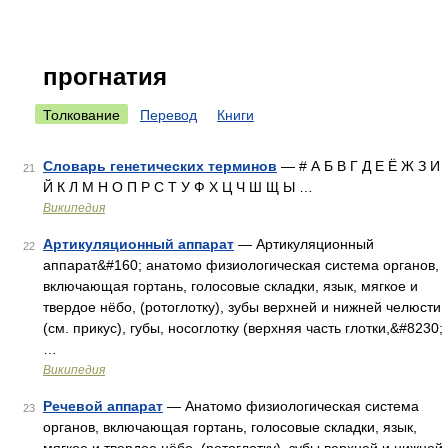
прогнатия
Толкование
Перевод
Книги
Словарь генетических терминов
— # А Б В Г Д Е Ё Ж З И
21
Й К Л М Н О П Р С Т У Ф Х Ц Ч Ш Щ Ы …
Википедия
Артикуляционный аппарат
— Артикуляционный
22
аппарат&#160; анатомо физиологическая система органов,
включающая гортань, голосовые складки, язык, мягкое и
твердое нёбо, (ротоглотку), зубы верхней и нижней челюсти
(см. прикус), губы, носоглотку (верхняя часть глотки,&#8230;
…
Википедия
Речевой аппарат
— Анатомо физиологическая система
23
органов, включающая гортань, голосовые складки, язык,