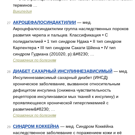
терминов …
Википедия
АКРОЦЕФАЛОСИНДАКТИЛИИ
— мед.
27
Акроцефалосиндактилии группа наследственных пороков
развития черепа и пальцев. Классификация • С
полидактилией • 1 тип синдром Ндака • II тип синдром
Карпентера • III тип синдром Сакати Шйена • IV тип
синдром Гудмана (201020, р):&#8230; …
Справочник по болезням
ДИАБЕТ САХАРНЫЙ ИНСУЛИННЕЗАВИСИМЫЙ
— мед.
28
Инсулиннезависимый сахарный диабет (ИНСД)
хроническое заболевание, вызванное относительным
дефицитом инсулина (снижена чувствительность
рецепторов инсулинзависи мых тканей к инсулину) и
проявляющееся хронической гипергликемией с
развитием&#8230; …
Справочник по болезням
СИНДРОМ КОККЕЙНА
— мед. Синдром Коккёйна
29
наследственное заболевание с поражением кожи и её